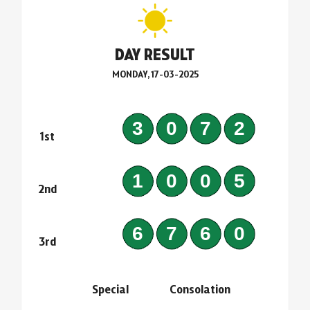
DAY RESULT
MONDAY, 17-03-2025
3072
1st
1005
2nd
6760
3rd
Special
Consolation