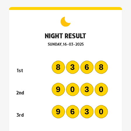
NIGHT RESULT
SUNDAY, 16-03-2025
8368
1st
9030
2nd
9630
3rd