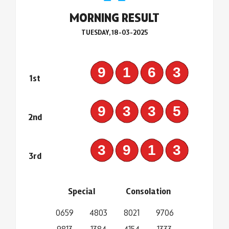
MORNING RESULT
TUESDAY, 18-03-2025
9163
1st
9335
2nd
3913
3rd
Special
Consolation
0659
4803
8021
9706
9813
1384
4154
1333