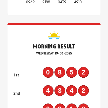
0969
9188
0439
4910
MORNING RESULT
WEDNESDAY, 19-03-2025
0852
1st
4342
2nd