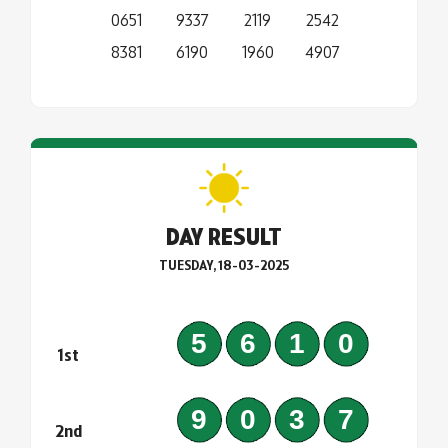
0651
9337
2119
2542
8381
6190
1960
4907
DAY RESULT
TUESDAY, 18-03-2025
5610
1st
9037
2nd