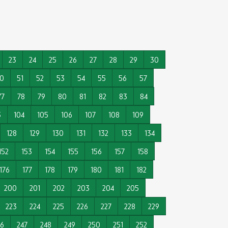
23
24
25
26
27
28
29
30
0
51
52
53
54
55
56
57
77
78
79
80
81
82
83
84
3
104
105
106
107
108
109
128
129
130
131
132
133
134
152
153
154
155
156
157
158
176
177
178
179
180
181
182
200
201
202
203
204
205
223
224
225
226
227
228
229
46
247
248
249
250
251
252