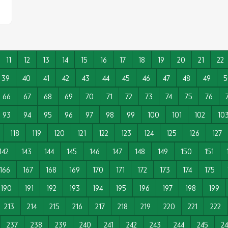
11
12
13
14
15
16
17
18
19
20
21
22
39
40
41
42
43
44
45
46
47
48
49
5
66
67
68
69
70
71
72
73
74
75
76
93
94
95
96
97
98
99
100
101
102
10
118
119
120
121
122
123
124
125
126
127
142
143
144
145
146
147
148
149
150
151
166
167
168
169
170
171
172
173
174
175
190
191
192
193
194
195
196
197
198
199
213
214
215
216
217
218
219
220
221
222
237
238
239
240
241
242
243
244
245
2