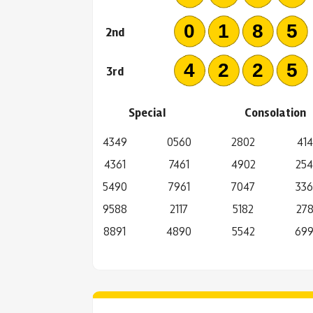
018
2nd
422
3rd
Special
Consolation
4349
0560
2802
414
4361
7461
4902
25
5490
7961
7047
33
9588
2117
5182
27
8891
4890
5542
69