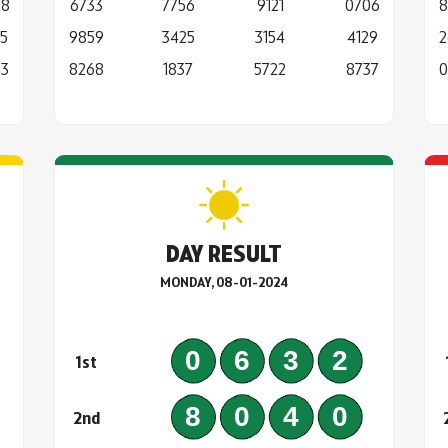
68
6733
7756
9121
0706
8
5
9859
3425
3154
4129
2
83
8268
1837
5722
8737
0
DAY RESULT
MONDAY, 08-01-2024
6
0632
1st
6
8040
2nd