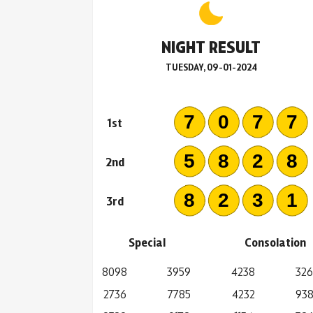
NIGHT RESULT
TUESDAY, 09-01-2024
707
1st
582
2nd
823
3rd
Special
Consolation
8098
3959
4238
32
2736
7785
4232
93