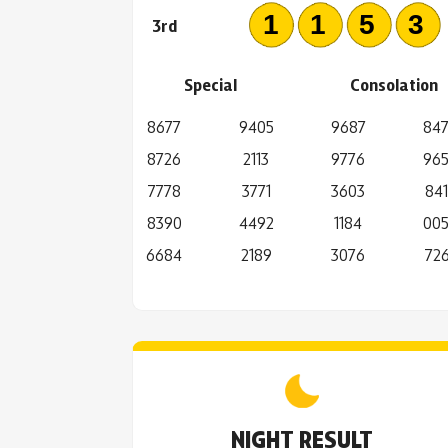
115
3rd
Special
Consolation
8677
9405
9687
84
8726
2113
9776
96
7778
3771
3603
841
8390
4492
1184
00
6684
2189
3076
726
NIGHT RESULT