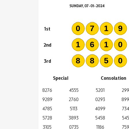
SUNDAY, 07-01-2024
071
1st
161
2nd
885
3rd
Special
Consolation
8276
4555
5201
29
9289
2760
0293
89
4785
5113
4099
73
5728
3893
5458
54
3105
0735
1186
75