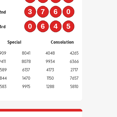
3760
2nd
0645
3rd
Special
Consolation
909
8041
4048
4265
9411
8078
9934
6366
589
6137
4173
2717
844
1470
1150
7657
583
9915
1288
5810