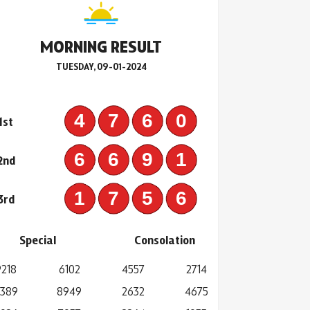
MORNING RESULT
TUESDAY, 09-01-2024
4760
1st
6691
2nd
1756
3rd
Special
Consolation
9218
6102
4557
2714
389
8949
2632
4675