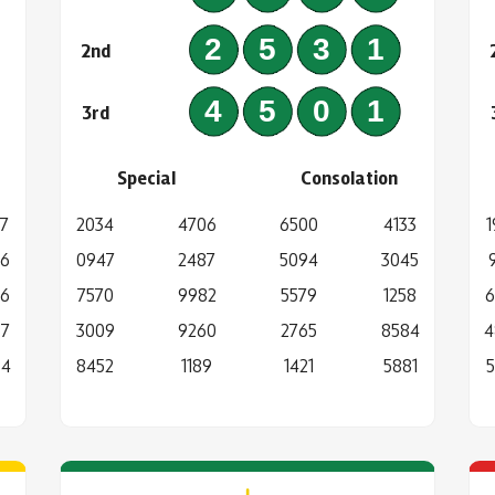
5
2531
2nd
5
4501
3rd
Special
Consolation
7
2034
4706
6500
4133
1
46
0947
2487
5094
3045
66
7570
9982
5579
1258
6
87
3009
9260
2765
8584
4
94
8452
1189
1421
5881
5