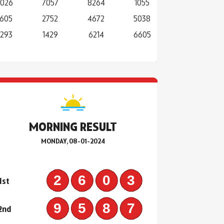
026
7057
8264
1055
605
2752
4672
5038
293
1429
6214
6605
MORNING RESULT
MONDAY, 08-01-2024
2603
1st
9587
2nd