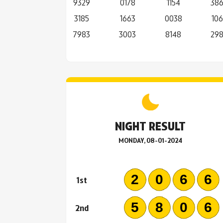
9329
0178
1154
38
3185
1663
0038
106
7983
3003
8148
29
NIGHT RESULT
MONDAY, 08-01-2024
206
1st
580
2nd