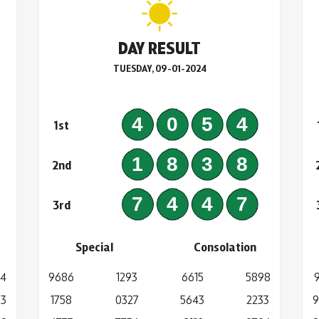
DAY RESULT
TUESDAY, 09-01-2024
7
4054
1st
8
1838
2nd
1
7447
3rd
Special
Consolation
64
9686
1293
6615
5898
83
1758
0327
5643
2233
9