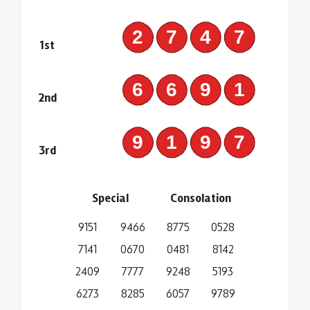
2747
1st
6691
2nd
9197
3rd
Special
Consolation
9151
9466
8775
0528
7141
0670
0481
8142
2409
7777
9248
5193
6273
8285
6057
9789