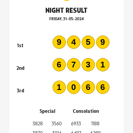
NIGHT RESULT
FRIDAY, 31-05-2024
9459
1st
6731
2nd
1066
3rd
Special
Consolation
3828
3560
6933
1188
3870
3014
6497
6289