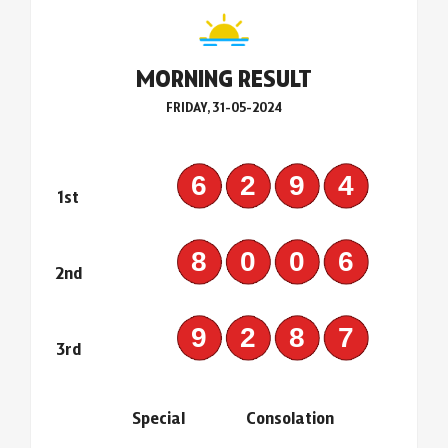
MORNING RESULT
FRIDAY, 31-05-2024
6294
1st
8006
2nd
9287
3rd
Special
Consolation