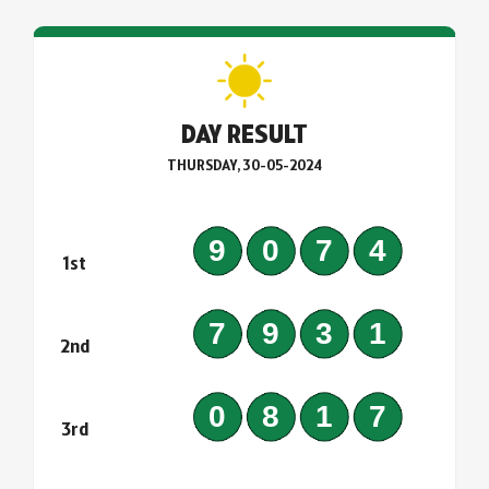
DAY RESULT
THURSDAY, 30-05-2024
9074
1st
7931
2nd
0817
3rd