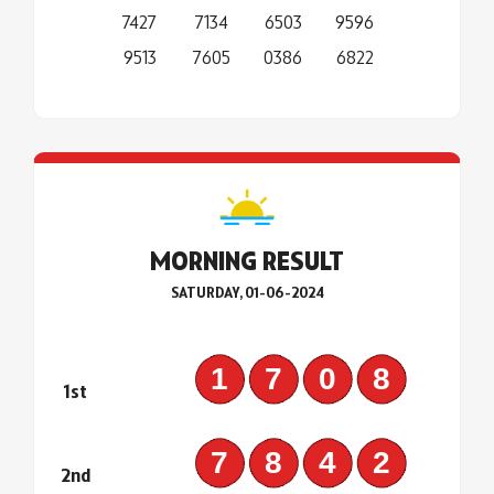
7427
7134
6503
9596
9513
7605
0386
6822
MORNING RESULT
SATURDAY, 01-06-2024
1708
1st
7842
2nd