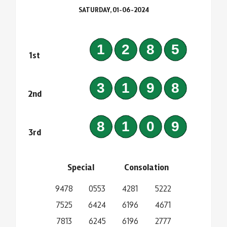
SATURDAY, 01-06-2024
1285
1st
3198
2nd
8109
3rd
Special
Consolation
9478
0553
4281
5222
7525
6424
6196
4671
7813
6245
6196
2777