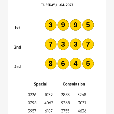
TUESDAY, 11-04-2023
3995
1st
7337
2nd
8645
3rd
Special
Consolation
0226
1079
2883
3268
0798
4062
9368
3031
3957
6187
3755
4636