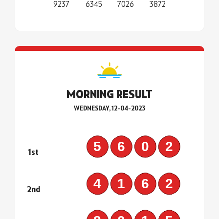
9237
6345
7026
3872
MORNING RESULT
WEDNESDAY, 12-04-2023
5602
1st
4162
2nd