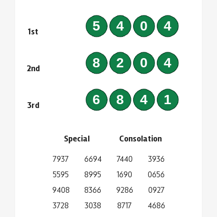
5404
1st
8204
2nd
6841
3rd
Special
Consolation
7937
6694
7440
3936
5595
8995
1690
0656
9408
8366
9286
0927
3728
3038
8717
4686