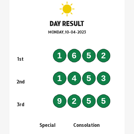
DAY RESULT
MONDAY, 10-04-2023
1652
1st
1453
2nd
9255
3rd
Special
Consolation