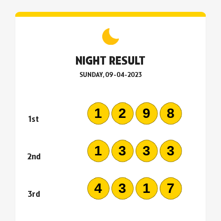
NIGHT RESULT
SUNDAY, 09-04-2023
1298
1st
1333
2nd
4317
3rd