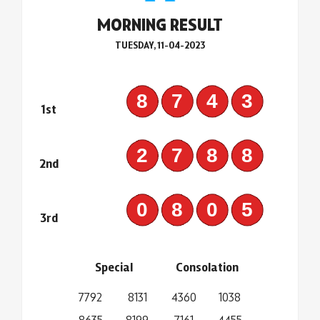
MORNING RESULT
TUESDAY, 11-04-2023
8743
1st
2788
2nd
0805
3rd
Special
Consolation
7792
8131
4360
1038
8635
8199
7161
4455