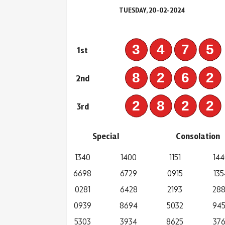
TUESDAY, 20-02-2024
347
1st
826
2nd
282
3rd
Special
Consolation
1340
1400
1151
144
6698
6729
0915
135
0281
6428
2193
28
0939
8694
5032
94
5303
3934
8625
37