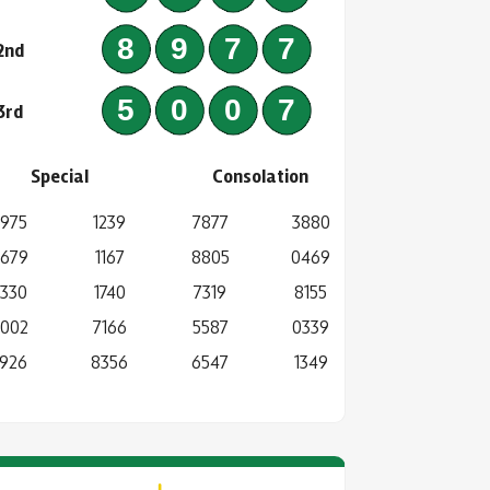
8977
2nd
5007
3rd
Special
Consolation
975
1239
7877
3880
679
1167
8805
0469
330
1740
7319
8155
002
7166
5587
0339
926
8356
6547
1349