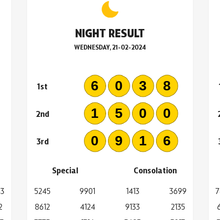
NIGHT RESULT
WEDNESDAY, 21-02-2024
2
6038
1st
6
1500
2nd
6
0916
3rd
Special
Consolation
43
5245
9901
1413
3699
7
2
8612
4124
9133
2135