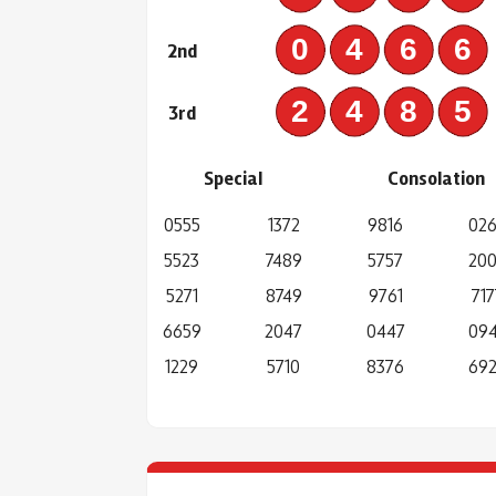
046
2nd
248
3rd
Special
Consolation
0555
1372
9816
02
5523
7489
5757
20
5271
8749
9761
717
6659
2047
0447
09
1229
5710
8376
69