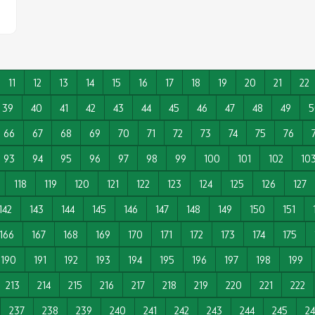
11
12
13
14
15
16
17
18
19
20
21
22
39
40
41
42
43
44
45
46
47
48
49
5
66
67
68
69
70
71
72
73
74
75
76
93
94
95
96
97
98
99
100
101
102
10
118
119
120
121
122
123
124
125
126
127
142
143
144
145
146
147
148
149
150
151
166
167
168
169
170
171
172
173
174
175
190
191
192
193
194
195
196
197
198
199
213
214
215
216
217
218
219
220
221
222
237
238
239
240
241
242
243
244
245
2