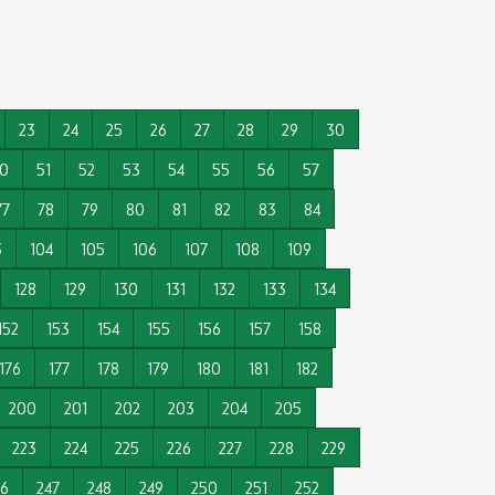
23
24
25
26
27
28
29
30
0
51
52
53
54
55
56
57
77
78
79
80
81
82
83
84
3
104
105
106
107
108
109
128
129
130
131
132
133
134
152
153
154
155
156
157
158
176
177
178
179
180
181
182
200
201
202
203
204
205
223
224
225
226
227
228
229
46
247
248
249
250
251
252