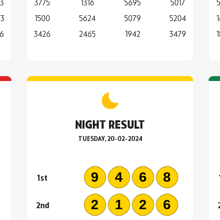
3
3775
1316
5695
5017
73
1500
5624
5079
5204
6
3426
2465
1942
3479
NIGHT RESULT
TUESDAY, 20-02-2024
3
9468
1st
9
2126
2nd