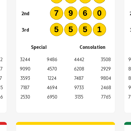
6
7960
2nd
5
5551
3rd
Special
Consolation
62
3244
9486
4442
3508
9
07
9090
4570
6208
2929
8
7
3593
1224
7487
9804
8
45
7187
4694
9733
2468
9
26
2530
6950
3135
7765
7