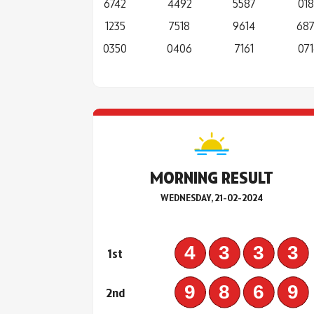
6742
4492
5587
018
1235
7518
9614
68
0350
0406
7161
071
MORNING RESULT
WEDNESDAY, 21-02-2024
433
1st
986
2nd