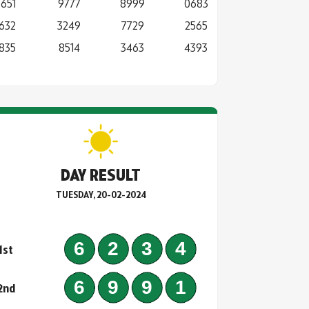
5651
9777
8999
0683
1632
3249
7729
2565
1835
8514
3463
4393
DAY RESULT
TUESDAY, 20-02-2024
6234
1st
6991
2nd