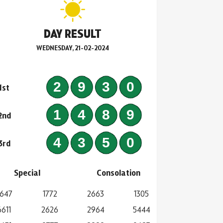
DAY RESULT
WEDNESDAY, 21-02-2024
2930
1st
1489
2nd
4350
3rd
Special
Consolation
647
1772
2663
1305
6611
2626
2964
5444