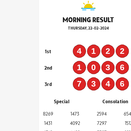
MORNING RESULT
THURSDAY, 22-02-2024
412
1st
103
2nd
734
3rd
Special
Consolation
8269
1473
2594
65
1431
4092
7297
151