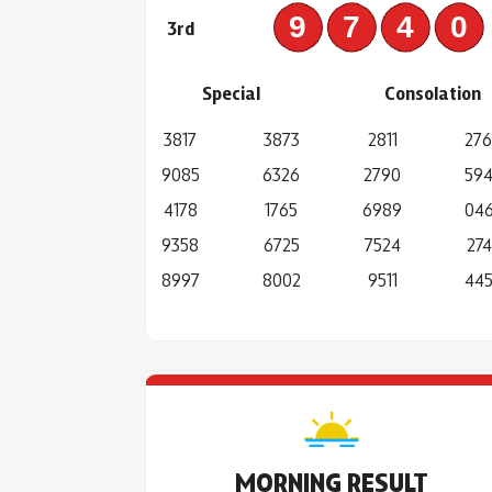
974
3rd
Special
Consolation
3817
3873
2811
27
9085
6326
2790
59
4178
1765
6989
04
9358
6725
7524
274
8997
8002
9511
44
MORNING RESULT